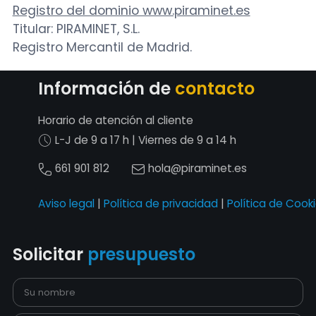
Registro del dominio www.piraminet.es
Titular: PIRAMINET, S.L.
Registro Mercantil de Madrid.
Información de
contacto
Horario de atención al cliente
Piraminet
L-J de 9 a 17 h | Viernes de 9 a 14 h
En línea
661 901 812
hola@piraminet.es
¡Hola! Soy tu asistente virtual, ¿en qué
Aviso legal
|
Política de privacidad
|
Política de Cook
puedo ayudarte?
Solicitar
presupuesto